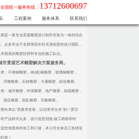
13712600697
全国统一服务热线：
队
工程案例
服务体系
联系我们
雕塑是一家专业景观雕塑设计制作安装为一体的综合
业。众多毕业于名牌美院年轻充满创意的设计团队，
技术精湛的雕塑技师和专业的施工队伍。
城市景观艺术雕塑解决方案服务商。
分类：不锈钢雕塑，铸(锻)铜雕塑，玻璃钢雕塑，
浮雕雕塑，石材雕塑，卡通雕塑，砂岩雕塑。
分类：城市雕塑，环境雕塑，地产雕塑，校园雕塑，
酒店雕塑，部队雕塑，宗教雕塑。
雕塑向来以“质量求发展，以信誉求生存”的一贯宗
公司产品样式众多，设计造型别致,做工精细等特
欢迎您来图来样加工和订做，本公司全体员工热情迎
的到来！