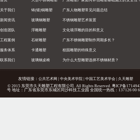
首页
大型不锈钢雕塑
广东雕塑厂家如何评估雕塑基础施工的安全性
关于我们
铸(锻)铜雕塑
广东人物雕塑常见问题总结
新闻资讯
玻璃钢雕塑
不锈钢雕塑艺术装置
创造团队
浮雕雕塑
文化墙浮雕的目的和意义
工程案例
石材雕塑
广东不锈钢雕塑制作周期多长？
服务体系
卡通雕塑
校园雕塑的特殊意义
联系我们
玻璃钢桌椅
为什么大型雕塑选择不锈钢材质？
友情链接：
|
|
|
公共艺术网
中央美术学院
中国工艺美术学会
久天雕塑
© 2015 东莞市久天雕塑工程有限公司. All Rights Reserved.
粤ICP备171494
号
地址：广东省东莞市东城区同沙科技工业园 全国统一热线：137126 00 6