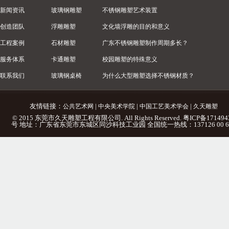
新闻资讯
玻璃钢雕塑
不锈钢雕塑艺术装置
创造团队
浮雕雕塑
文化墙浮雕的目的和意义
工程案例
石材雕塑
广东不锈钢雕塑制作周期多长？
服务体系
卡通雕塑
校园雕塑的特殊意义
联系我们
玻璃钢桌椅
为什么大型雕塑选择不锈钢材质？
友情链接：
|
|
|
公共艺术网
中央美术学院
中国工艺美术学会
久天雕塑
© 2015 东莞市久天雕塑工程有限公司. All Rights Reserved.
粤ICP备171494
号
地址：广东省东莞市东城区同沙科技工业园 全国统一热线：137126 00 6