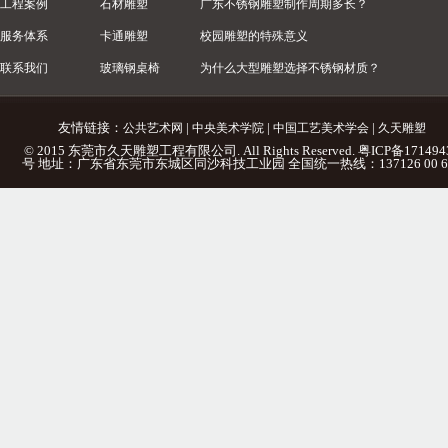
工程案例
石材雕塑
广东不锈钢雕塑制作周期多长？
服务体系
卡通雕塑
校园雕塑的特殊意义
联系我们
玻璃钢桌椅
为什么大型雕塑选择不锈钢材质？
友情链接：
|
|
|
公共艺术网
中央美术学院
中国工艺美术学会
久天雕塑
© 2015 东莞市久天雕塑工程有限公司. All Rights Reserved.
粤ICP备171494
号
地址：广东省东莞市东城区同沙科技工业园 全国统一热线：137126 00 6