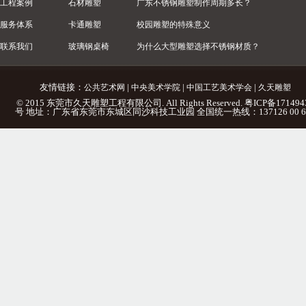
工程案例
石材雕塑
广东不锈钢雕塑制作周期多长？
服务体系
卡通雕塑
校园雕塑的特殊意义
联系我们
玻璃钢桌椅
为什么大型雕塑选择不锈钢材质？
友情链接：
|
|
|
公共艺术网
中央美术学院
中国工艺美术学会
久天雕塑
© 2015 东莞市久天雕塑工程有限公司. All Rights Reserved.
粤ICP备171494
号
地址：广东省东莞市东城区同沙科技工业园 全国统一热线：137126 00 6