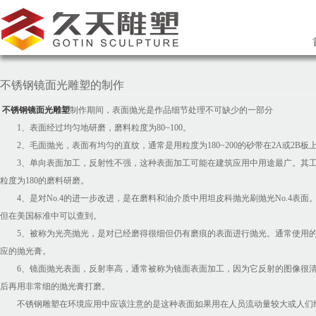
不锈钢镜面光雕塑的制作
不锈钢镜面光雕塑
制作期间，表面抛光是作品细节处理不可缺少的一部分
1、表面经过均匀地研磨，磨料粒度为80~100。
2、毛面抛光，表面有均匀的直纹，通常是用粒度为180~200的砂带在2A或2B板
3、单向表面加工，反射性不强，这种表面加工可能在建筑应用中用途最广。其工
粒度为180的磨料研磨。
4、是对No.4的进一步改进，是在磨料和油介质中用坦皮科抛光刷抛光No.4表面。"
但在美国标准中可以查到。
5、被称为光亮抛光，是对已经磨得很细但仍有磨痕的表面进行抛光。通常使用的是
应的抛光膏。
6、镜面抛光表面，反射率高，通常被称为镜面表面加工，因为它反射的图像很清
后再用非常细的抛光膏打磨。
不锈钢雕塑在环境应用中应该注意的是这种表面如果用在人员流动量较大或人们