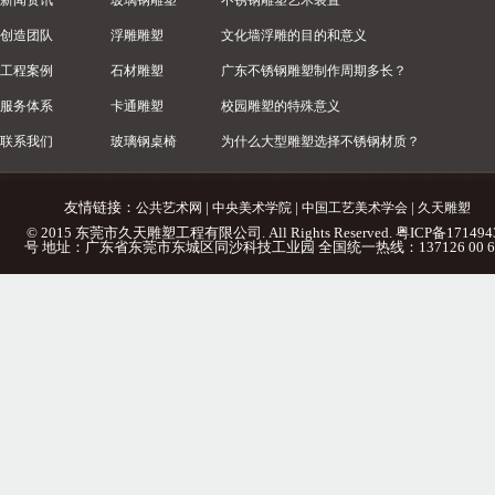
新闻资讯
玻璃钢雕塑
不锈钢雕塑艺术装置
创造团队
浮雕雕塑
文化墙浮雕的目的和意义
工程案例
石材雕塑
广东不锈钢雕塑制作周期多长？
服务体系
卡通雕塑
校园雕塑的特殊意义
联系我们
玻璃钢桌椅
为什么大型雕塑选择不锈钢材质？
友情链接：
|
|
|
公共艺术网
中央美术学院
中国工艺美术学会
久天雕塑
© 2015 东莞市久天雕塑工程有限公司. All Rights Reserved.
粤ICP备171494
号
地址：广东省东莞市东城区同沙科技工业园 全国统一热线：137126 00 6