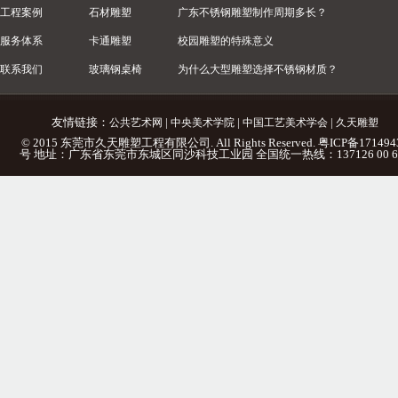
工程案例
石材雕塑
广东不锈钢雕塑制作周期多长？
服务体系
卡通雕塑
校园雕塑的特殊意义
联系我们
玻璃钢桌椅
为什么大型雕塑选择不锈钢材质？
友情链接：
|
|
|
公共艺术网
中央美术学院
中国工艺美术学会
久天雕塑
© 2015 东莞市久天雕塑工程有限公司. All Rights Reserved.
粤ICP备171494
号
地址：广东省东莞市东城区同沙科技工业园 全国统一热线：137126 00 6