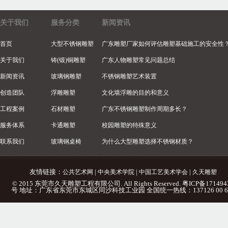
关于我们
服务分类
新闻资讯
首页
大型不锈钢雕塑
广东雕塑厂家如何评估雕塑基础施工的安全性
关于我们
铸(锻)铜雕塑
广东人物雕塑常见问题总结
新闻资讯
玻璃钢雕塑
不锈钢雕塑艺术装置
创造团队
浮雕雕塑
文化墙浮雕的目的和意义
工程案例
石材雕塑
广东不锈钢雕塑制作周期多长？
服务体系
卡通雕塑
校园雕塑的特殊意义
联系我们
玻璃钢桌椅
为什么大型雕塑选择不锈钢材质？
友情链接：
|
|
|
公共艺术网
中央美术学院
中国工艺美术学会
久天雕塑
© 2015 东莞市久天雕塑工程有限公司. All Rights Reserved.
粤ICP备171494
号
地址：广东省东莞市东城区同沙科技工业园 全国统一热线：137126 00 6