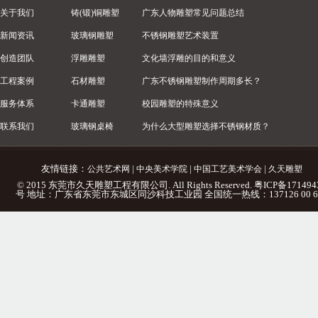
关于我们
铸(锻)铜雕塑
广东人物雕塑常见问题总结
新闻资讯
玻璃钢雕塑
不锈钢雕塑艺术装置
创造团队
浮雕雕塑
文化墙浮雕的目的和意义
工程案例
石材雕塑
广东不锈钢雕塑制作周期多长？
服务体系
卡通雕塑
校园雕塑的特殊意义
联系我们
玻璃钢桌椅
为什么大型雕塑选择不锈钢材质？
友情链接：
|
|
|
公共艺术网
中央美术学院
中国工艺美术学会
久天雕塑
© 2015 东莞市久天雕塑工程有限公司. All Rights Reserved.
粤ICP备171494
号
地址：广东省东莞市东城区同沙科技工业园 全国统一热线：137126 00 6