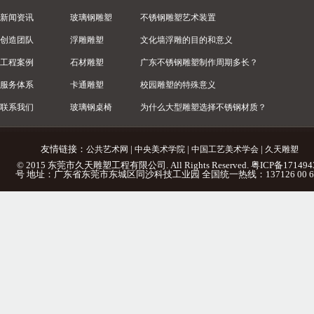
新闻资讯
玻璃钢雕塑
不锈钢雕塑艺术装置
创造团队
浮雕雕塑
文化墙浮雕的目的和意义
工程案例
石材雕塑
广东不锈钢雕塑制作周期多长？
服务体系
卡通雕塑
校园雕塑的特殊意义
联系我们
玻璃钢桌椅
为什么大型雕塑选择不锈钢材质？
友情链接：
|
|
|
公共艺术网
中央美术学院
中国工艺美术学会
久天雕塑
© 2015 东莞市久天雕塑工程有限公司. All Rights Reserved.
粤ICP备171494
号
地址：广东省东莞市东城区同沙科技工业园 全国统一热线：137126 00 6